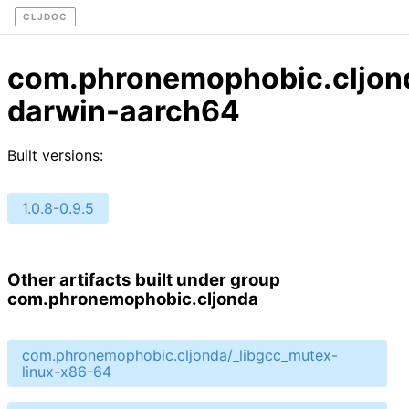
CLJDOC
com.phronemophobic.cljon
darwin-aarch64
Built versions:
1.0.8-0.9.5
Other artifacts built under group
com.phronemophobic.cljonda
com.phronemophobic.cljonda/_libgcc_mutex-
linux-x86-64