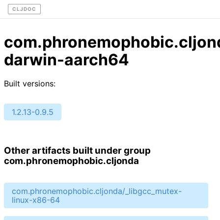
CLJDOC
com.phronemophobic.cljond
darwin-aarch64
Built versions:
1.2.13-0.9.5
Other artifacts built under group
com.phronemophobic.cljonda
com.phronemophobic.cljonda/_libgcc_mutex-
linux-x86-64