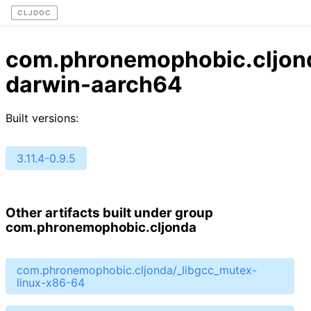
CLJDOC
com.phronemophobic.cljon
darwin-aarch64
Built versions:
3.11.4-0.9.5
Other artifacts built under group
com.phronemophobic.cljonda
com.phronemophobic.cljonda/_libgcc_mutex-
linux-x86-64